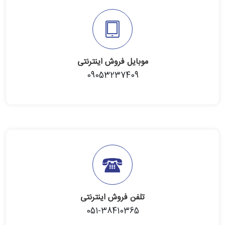
موبایل فروش اینترنتی
09053237409
تلفن فروش اینترنتی
051-38410365