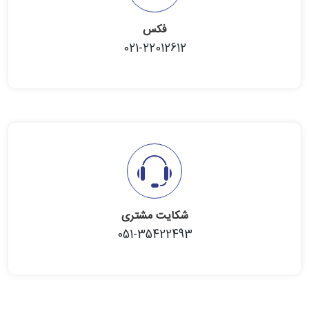
فکس
021-22012612
شکایت مشتری
051-35422493