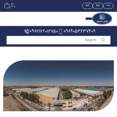
AR
EN
FA
خانه
محصولات
+982122012750
+989053237409
اخبار و تازه ها
‌فروشگاه ها
ثبت گارانتی
مراقبت و نگهداری
تماس با ما
درباره ما