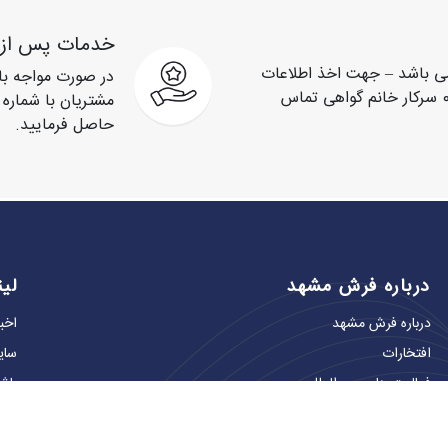
خدمات پس از
یی 9 صبح تا 9 شب می باشد – جهت اخذ اطلاعات
در صورت مواجه با
بیشتر با شماره تماس 09053237409 سرکار خانم گواهی تماس
حاصل فرمایید.
درباره فرش مشهد
لی
درباره فرش مشهد
اخبا
افتخارات
سای
فعالیت های بین المللی
باش
مسئولیت های اجتماعی
فرو
تماس‌ با ما
مرا