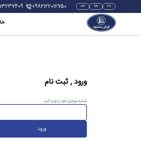
53237409
+982122012750
AR
EN
FA
خان
ورود , ثبت نام
شماره موبایل خود را وارد کنید
ورود