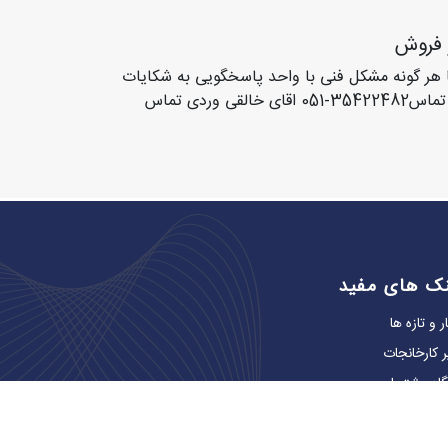
 فروش
 هر گونه مشکل فنی با واحد پاسخگویی به شکایات
مشتریان با شماره تماس35422482-051 اقای خالقی وردی تماس
نک های مفید
ر و تازه ها
ر کارخانجات
گاه مشتریان
شگاه ها
قبت و نگهداری