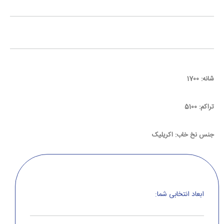
شانه: 1700
تراکم: 5100
جنس نخ خاب: اکریلیک
ابعاد انتخابی شما: