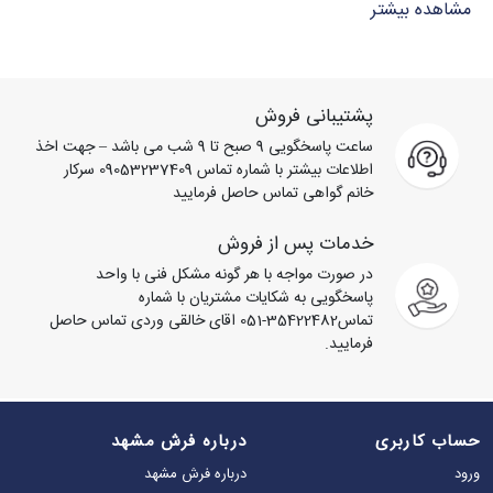
مشاهده بیشتر
بافته شده و نقش‌ها الهام گرفته از معماری، طبیعت و فرهنگ غنی
این شهر است. این فرش‌ها نه تنها جلوه‌ای لوکس به فضای خانه
می‌دهند، بلکه انتخابی ایده‌آل برای هدیه و سرمایه‌گذاری هنری
محسوب می‌شوند.
پشتیبانی فروش
ساعت پاسخگویی 9 صبح تا 9 شب می باشد – جهت اخذ
اطلاعات بیشتر با شماره تماس 09053237409 سرکار
خانم گواهی تماس حاصل فرمایید
خدمات پس از فروش
در صورت مواجه با هر گونه مشکل فنی با واحد
پاسخگویی به شکایات مشتریان با شماره
تماس35422482-051 اقای خالقی وردی تماس حاصل
فرمایید.
حساب کاربری
درباره فرش مشهد
ورود
درباره فرش مشهد