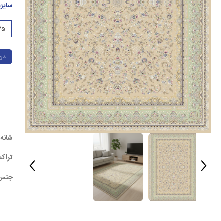
سایز
5*1
درخ
شانه: 00
تراکم: 0
جنس 