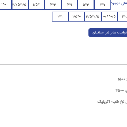
های موجود
0*1
1/5*2/25
1*1/5
3*4
1*4
3*5
1*2
1*3
0*1/5
2/5*3/5
0/5*0/8
0/
واست سایز غیر استاندارد
15
450
نخ خاب: اکریلیک