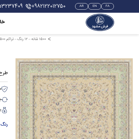
53237409
+982122012750
AR
EN
FA
خان
۱۵۰۰ شانه – ۱۲ رنگ – تراکم ۴۵۰۰ – گل‌برجسته
طرح 814008 رنگ کرم حا
خ
جه
ع
رنگ 