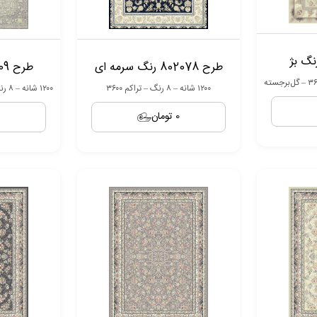
طرح 802078 رنگ سرمه ای
طرح 803609 رنگ فيلي
۱۲۰۰ شانه – ۸ رنگ – تراکم ۳۶۰۰
۱۲۰۰ شانه – ۸ رنگ – تراکم ۳۶۰۰ – گل‌برجسته
0 تومان