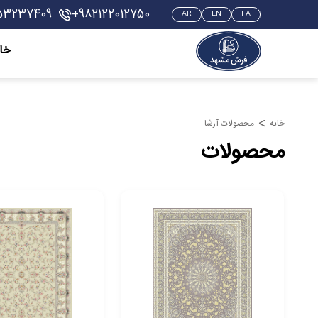
53237409
+982122012750
AR
EN
FA
خان
خانه
محصولات آرشا
محصولات