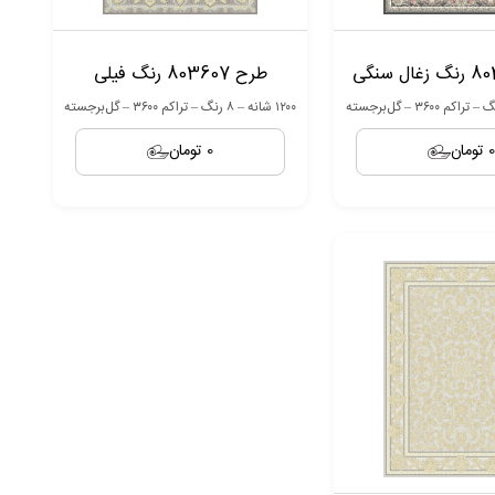
طرح 803607 رنگ فیلی
۱۲۰۰ شانه – ۸ رنگ – تراکم ۳۶۰۰ – گل‌برجسته
0 تومان
0 تومان