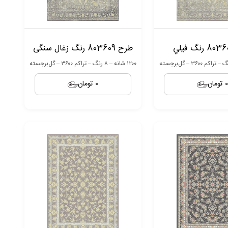
طرح 803609 رنگ زغال سنگی
۱۲۰۰ شانه – ۸ رنگ – تراکم ۳۶۰۰ – گل‌برجسته
0 تومان
0 تومان