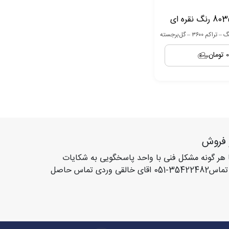
0 تومان
 فروش
 هر گونه مشکل فنی با واحد پاسخگویی به شکایات
مشتریان با شماره تماس35422482-051 اقای خالقی وردی تماس حاصل