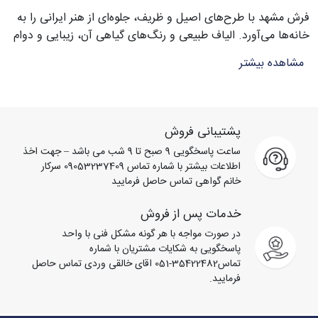
فرش مشهد با طرح‌های اصیل و ظریف، جلوه‌ای از هنر ایرانی را به
خانه‌ها می‌آورد. الیاف طبیعی و رنگ‌های گیاهی آن، زیبایی و دوام
بالا را تضمین می‌کند. هر فرش با دقت و مهارت استادکاران مشهد
مشاهده بیشتر
بافته شده و نقش‌ها الهام گرفته از معماری، طبیعت و فرهنگ غنی
این شهر است. این فرش‌ها نه تنها جلوه‌ای لوکس به فضای خانه
می‌دهند، بلکه انتخابی ایده‌آل برای هدیه و سرمایه‌گذاری هنری
محسوب می‌شوند.
پشتیبانی فروش
ساعت پاسخگویی 9 صبح تا 9 شب می باشد – جهت اخذ
اطلاعات بیشتر با شماره تماس 09053237409 سرکار
خانم گواهی تماس حاصل فرمایید
خدمات پس از فروش
در صورت مواجه با هر گونه مشکل فنی با واحد
پاسخگویی به شکایات مشتریان با شماره
تماس35422482-051 اقای خالقی وردی تماس حاصل
فرمایید.