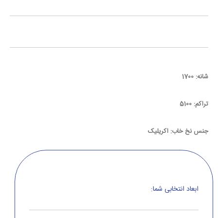
شانه: 1700
تراکم: 5100
جنس نخ خاب: اکریلیک
ابعاد انتخابی شما: